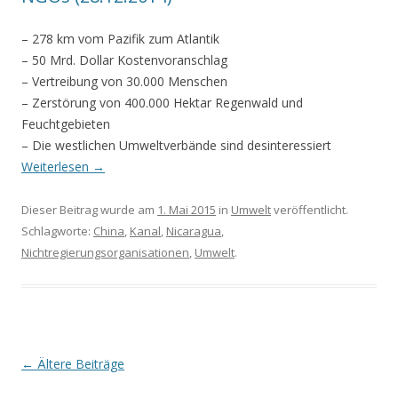
– 278 km vom Pazifik zum Atlantik
– 50 Mrd. Dollar Kostenvoranschlag
– Vertreibung von 30.000 Menschen
– Zerstörung von 400.000 Hektar Regenwald und
Feuchtgebieten
– Die westlichen Umweltverbände sind desinteressiert
Weiterlesen
→
Dieser Beitrag wurde am
1. Mai 2015
in
Umwelt
veröffentlicht.
Schlagworte:
China
,
Kanal
,
Nicaragua
,
Nichtregierungsorganisationen
,
Umwelt
.
Beitrags-
←
Ältere Beiträge
Navigation