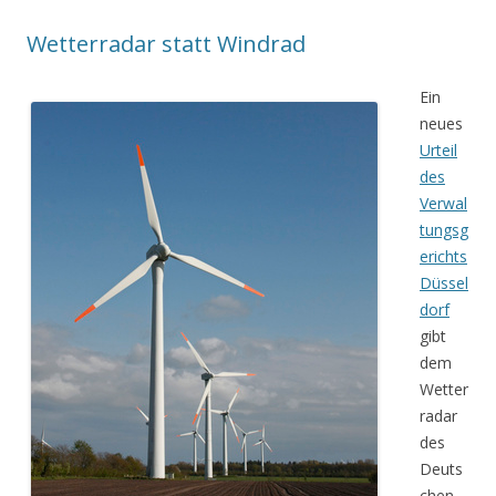
Wetterradar statt Windrad
Ein
neues
Urteil
des
Verwal
tungsg
erichts
Düssel
dorf
gibt
dem
Wetter
radar
des
Deuts
chen