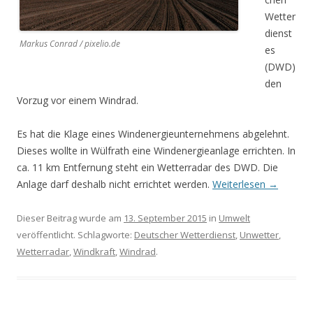
Wetter
dienst
Markus Conrad / pixelio.de
es
(DWD)
den
Vorzug vor einem Windrad.
Es hat die Klage eines Windenergieunternehmens abgelehnt.
Dieses wollte in Wülfrath eine Windenergieanlage errichten. In
ca. 11 km Entfernung steht ein Wetterradar des DWD. Die
Anlage darf deshalb nicht errichtet werden.
Weiterlesen
→
Dieser Beitrag wurde am
13. September 2015
in
Umwelt
veröffentlicht. Schlagworte:
Deutscher Wetterdienst
,
Unwetter
,
Wetterradar
,
Windkraft
,
Windrad
.