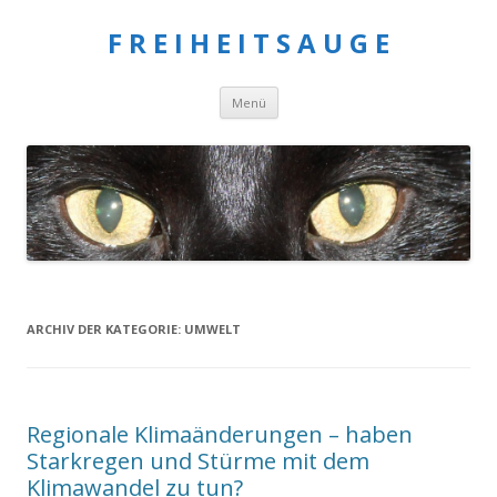
F R E I H E I T S A U G E
Springe
Menü
zum
Inhalt
ARCHIV DER KATEGORIE:
UMWELT
Regionale Klimaänderungen – haben
Starkregen und Stürme mit dem
Klimawandel zu tun?