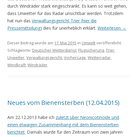
durch Windräder stark eingeschränkt. Es kann so weit gehen,
dass Unwetter für das Radar unsichtbar werden. Trotzdem
hat nun das
Verwaltungsgericht Trier (hier die
Pressemitteilung)
dies für unerheblich erklärt.
Weiterlesen
→
Dieser Beitrag wurde am
17. Mai 2015
in
Umwelt
veröffentlicht.
Schlagworte:
Deutscher Wetterdienst
,
Flugsicherung
,
Trier
,
Unwetter
,
Verwaltungsgericht
,
Vorhersage
,
Wetterradar
,
Windkraft
,
Windräder
.
Neues vom Bienensterben (12.04.2015)
Am 22.12.2013 habe ich
zuletzt über Neonicotinoide und
einen etwaigen Zusammenhang mit dem Bienensterben
berichtet
. Damals wurde für den Zeitraum von zwei Jahren