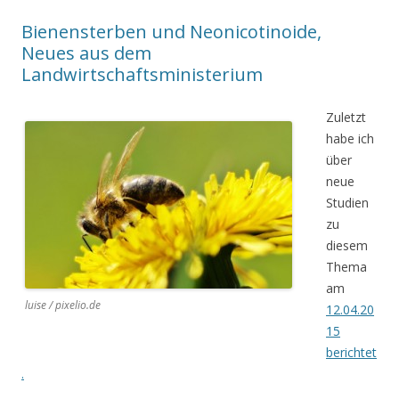
Bienensterben und Neonicotinoide,
Neues aus dem
Landwirtschaftsministerium
Zuletzt
habe ich
über
neue
Studien
zu
diesem
Thema
am
luise / pixelio.de
12.04.20
15
berichtet
.