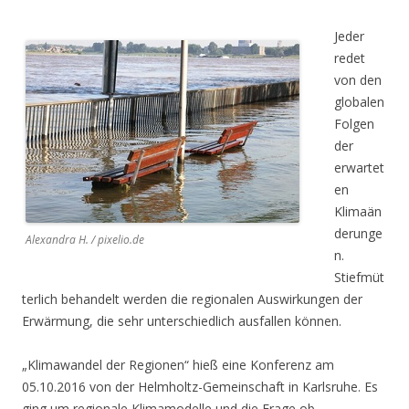
Jeder
redet
von den
globalen
Folgen
der
erwartet
en
Klimaän
derunge
Alexandra H. / pixelio.de
n.
Stiefmüt
terlich behandelt werden die regionalen Auswirkungen der
Erwärmung, die sehr unterschiedlich ausfallen können.
„Klimawandel der Regionen“ hieß eine Konferenz am
05.10.2016 von der Helmholtz-Gemeinschaft in Karlsruhe. Es
ging um regionale Klimamodelle und die Frage ob