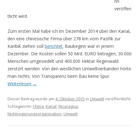
nn
veröffen
tlicht wird.
Zum ersten Mal habe ich im Dezember 2014 über den Kanal,
den eine chinesische Firma über 278 km vom Pazifik zur
Karibik ziehen soll
berichtet.
Baubeginn war in jenem
Dezember. Die Kosten sollen 50 Mrd. EURO betragen, 30.000
Menschen umgesiedelt und 400.000 Hektar Regenwald
zerstört werden. Von den westlichen Umweltverbänden hörte
man nichts. Von Transparenz beim Bau keine Spur.
Weiterlesen
→
Dieser Beitrag wurde am
4. Oktober 2015
in
Umwelt
veröffentlicht.
Schlagworte:
China
,
Kanal
,
Nicaragua
,
Nichtregierungsorganisation
,
Umwelt
.