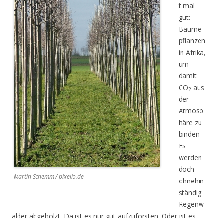
t mal
gut:
Bäume
pflanzen
in Afrika,
um
damit
CO
aus
2
der
Atmosp
häre zu
binden.
Es
werden
doch
Martin Schemm / pixelio.de
ohnehin
ständig
Regenw
älder abgeholzt. Da ist es nur gut aufzuforsten. Oder ist es