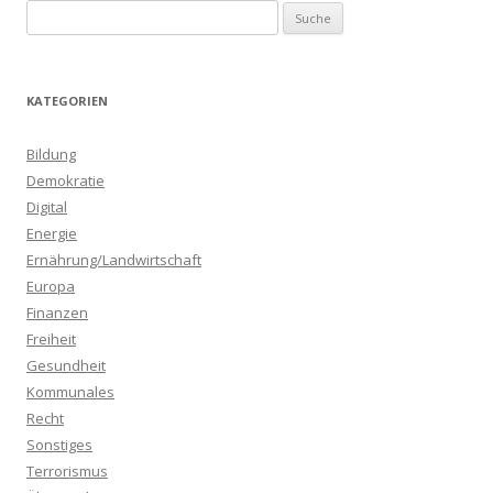
S
u
c
h
KATEGORIEN
e
n
Bildung
a
Demokratie
c
Digital
h
Energie
:
Ernährung/Landwirtschaft
Europa
Finanzen
Freiheit
Gesundheit
Kommunales
Recht
Sonstiges
Terrorismus