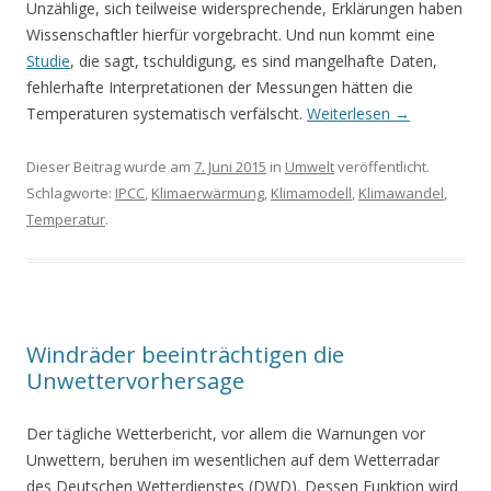
Unzählige, sich teilweise widersprechende, Erklärungen haben
Wissenschaftler hierfür vorgebracht. Und nun kommt eine
Studie
, die sagt, tschuldigung, es sind mangelhafte Daten,
fehlerhafte Interpretationen der Messungen hätten die
Temperaturen systematisch verfälscht.
Weiterlesen
→
Dieser Beitrag wurde am
7. Juni 2015
in
Umwelt
veröffentlicht.
Schlagworte:
IPCC
,
Klimaerwärmung
,
Klimamodell
,
Klimawandel
,
Temperatur
.
Windräder beeinträchtigen die
Unwettervorhersage
Der tägliche Wetterbericht, vor allem die Warnungen vor
Unwettern, beruhen im wesentlichen auf dem Wetterradar
des Deutschen Wetterdienstes (DWD). Dessen Funktion wird