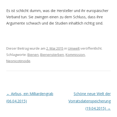
Es ist schlicht dumm, was die Hersteller und ihr europäischer
Verband tun. Sie zwingen einen zu dem Schluss, dass ihre
Argumente schwach und die Studien inhaltlich richtig sind.
Dieser Beitrag wurde am
2. Mai 2015
in
Umwelt
veröffentlicht.
Schlagworte:
Bienen
,
Bienensterben
,
Kommission
,
Neonicotinoide
.
Beitrags-
←
Airbus, ein Milliardengrab
Schöne neue Welt der
Navigation
(06.04.2015)
Vorratsdatenspeicherung
(19.04.2015)
→