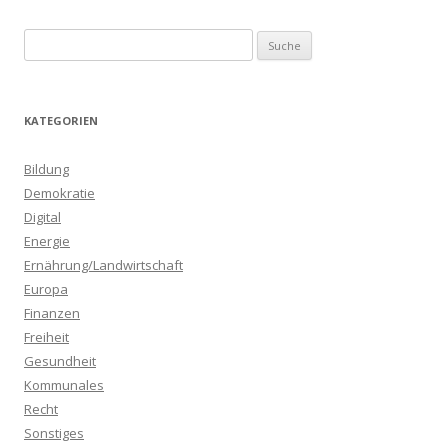
S
u
c
h
KATEGORIEN
e
n
Bildung
a
Demokratie
c
Digital
h
Energie
:
Ernährung/Landwirtschaft
Europa
Finanzen
Freiheit
Gesundheit
Kommunales
Recht
Sonstiges