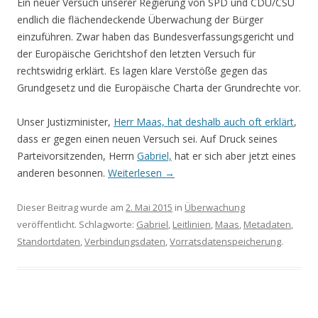
Ein neuer Versuch unserer Regierung von SPD und CDU/CSU
endlich die flächendeckende Überwachung der Bürger
einzuführen. Zwar haben das Bundesverfassungsgericht und
der Europäische Gerichtshof den letzten Versuch für
rechtswidrig erklärt. Es lagen klare Verstöße gegen das
Grundgesetz und die Europäische Charta der Grundrechte vor.
Unser Justizminister,
Herr Maas, hat deshalb auch oft erklärt
,
dass er gegen einen neuen Versuch sei. Auf Druck seines
Parteivorsitzenden, Herrn
Gabriel,
hat er sich aber jetzt eines
anderen besonnen.
Weiterlesen
→
Dieser Beitrag wurde am
2. Mai 2015
in
Überwachung
veröffentlicht. Schlagworte:
Gabriel
,
Leitlinien
,
Maas
,
Metadaten
,
Standortdaten
,
Verbindungsdaten
,
Vorratsdatenspeicherung
.