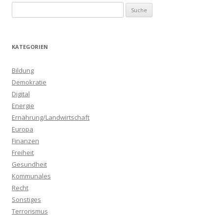
S
u
c
h
KATEGORIEN
e
n
Bildung
a
Demokratie
c
Digital
h
Energie
:
Ernährung/Landwirtschaft
Europa
Finanzen
Freiheit
Gesundheit
Kommunales
Recht
Sonstiges
Terrorismus