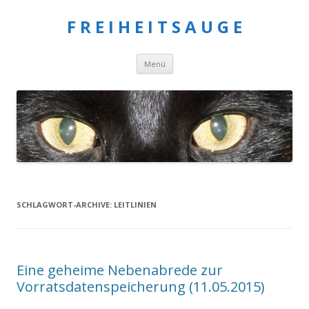
F R E I H E I T S A U G E
Springe
Menü
zum
Inhalt
SCHLAGWORT-ARCHIVE:
LEITLINIEN
Eine geheime Nebenabrede zur
Vorratsdatenspeicherung (11.05.2015)