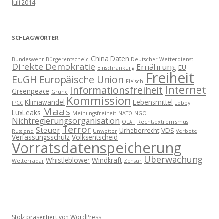
Juli 2014
SCHLAGWÖRTER
China
Daten
Bundeswehr
Bürgerentscheid
Deutscher Wetterdienst
Direkte Demokratie
Ernährung
EU
Einschränkung
Freiheit
EuGH
Europäische Union
Fleisch
Internet
Informationsfreiheit
Greenpeace
Grüne
Kommission
Klimawandel
Lebensmittel
IPCC
Lobby
Maas
LuxLeaks
Meinungsfreiheit
NATO
NGO
Nichtregierungsorganisation
OLAF
Rechtsextremismus
Terror
Steuer
Urheberrecht
VDS
Russland
Unwetter
Verbote
Verfassungsschutz
Volksentscheid
Vorratsdatenspeicherung
Überwachung
Whistleblower
Windkraft
Wetterradar
Zensur
Stolz präsentiert von WordPress