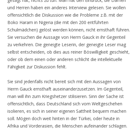
gesagt hat, nichts zu tun. Man hat den Eindruck, die Damen
und Herren haben ein anderes Interview gelesen. Sie wollen
offensichtlich die Diskussion wie die Probleme z.B. mit der
Boko Haram in Nigeria (die mit den 200 entführten
Schulmädchen) gelöst werden können, nicht ernsthaft führen.
Sie versuchen die Aussage von Herrn Gauck in ihr Gegenteil
zu verkehren. Die geneigte Leserin, der geneigte Leser mag
selbst entscheiden, ob dies aus reiner Böswilligkeit geschieht,
oder ob dem einen oder anderen schlicht die intellektuelle
Fähigkeit zur Diskussion fehlt.
Sie sind jedenfalls nicht bereit sich mit den Aussagen von
Herrn Gauck ernsthaft auseinanderzusetzen. Im Gegenteil,
man will ihn zum Kriegshetzer stilisieren. Sinn der Sache ist
offensichtlich, dass Deutschland sich vom Weltgeschehen
isolieren, es sich in seiner eigenen Sattheit bequem machen
soll. Mögen doch weit hinten in der Türkei, oder heute in
Afrika und Vorderasien, die Menschen aufeinander schlagen.