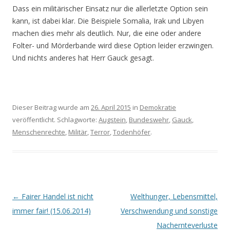
Dass ein militärischer Einsatz nur die allerletzte Option sein
kann, ist dabei klar. Die Beispiele Somalia, Irak und Libyen
machen dies mehr als deutlich. Nur, die eine oder andere
Folter- und Mörderbande wird diese Option leider erzwingen.
Und nichts anderes hat Herr Gauck gesagt.
Dieser Beitrag wurde am
26. April 2015
in
Demokratie
veröffentlicht. Schlagworte:
Augstein
,
Bundeswehr
,
Gauck
,
Menschenrechte
,
Militär
,
Terror
,
Todenhöfer
.
Beitrags-
←
Fairer Handel ist nicht
Welthunger, Lebensmittel,
Navigation
immer fair! (15.06.2014)
Verschwendung und sonstige
Nachernteverluste