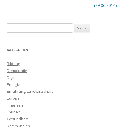
(29.06.2014)
→
S
u
c
h
KATEGORIEN
e
n
Bildung
a
Demokratie
c
Digital
h
Energie
:
Ernährung/Landwirtschaft
Europa
Finanzen
Freiheit
Gesundheit
Kommunales