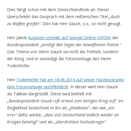
Dies fängt schon mit dem Deutschlandfunk an. Dieser
überschreibt das Gespräch mit dem reißerischen Titel
„Auch
zu Waffen greifen“
. Dies hat Herr Gauck, s.o., so nicht gesagt.
Herr Jakob
Augstein schreibt auf Spiegel-Online (SPON)
der
Bundespräsident
„predigt den Segen der bewaffneten Politik.“
Das Thema von Herrn Gauck sei nicht die Freiheit, sondern
der Krieg. Und er verteidigt die Fotomontage des Herrn
Todenhöfer.
Herr
Todenhöfer hat am 18.06.2014 auf seiner Facebookseite
eine Fotomontage veröffentlicht
. In dieser wird Herr Gauck
als Taliban dargestellt. Diese wird betitelt mit
„Bundespräsident Gauck ruft erneut zum heiligen Krieg auf“
. Im
Begleittext bezeichnet er ihn als
„Jihadisten“
, der wie
„ein
Irrer“
dafür werbe,
„dass sich Deutschland endlich wieder an
Kriegen beteiligt“
und als
„überdrehten Gotteskrieger“.