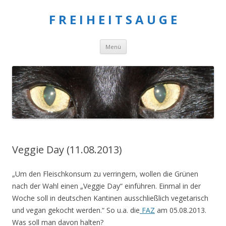
F R E I H E I T S A U G E
Springe
Menü
zum
Inhalt
Veggie Day (11.08.2013)
„Um den Fleischkonsum zu verringern, wollen die Grünen
nach der Wahl einen „Veggie Day“ einführen. Einmal in der
Woche soll in deutschen Kantinen ausschließlich vegetarisch
und vegan gekocht werden.“ So u.a. die
FAZ
am 05.08.2013.
Was soll man davon halten?