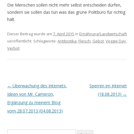
Die Menschen sollen nicht mehr selbst entscheiden dürfen,
sondern sie sollen das tun was das grüne Politbüro für richtig
hält.
Dieser Beitrag wurde am
7. April 2015
in
Ernährung/Landwirtschaft
veröffentlicht. Schlagworte:
Antibiotika
,
Fleisch
,
Gebot
,
Veggie Day
,
Verbot
.
Beitrags-
←
Überwachung des Internets,
Sperren im Internet
Navigation
Ideen von Mr. Cameron,
(18.08.2013)
→
Ergänzung zu meinem Blog
vom 28.07.2013 (04.08.2013)
S