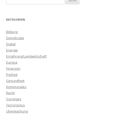
u
c
h
KATEGORIEN
e
n
Bildung
a
Demokratie
c
Digital
h
Energie
:
Ernährung/Landwirtschaft
Europa
Finanzen
Freiheit
Gesundheit
Kommunales
Recht
Sonstiges
Terrorismus
Überwachung