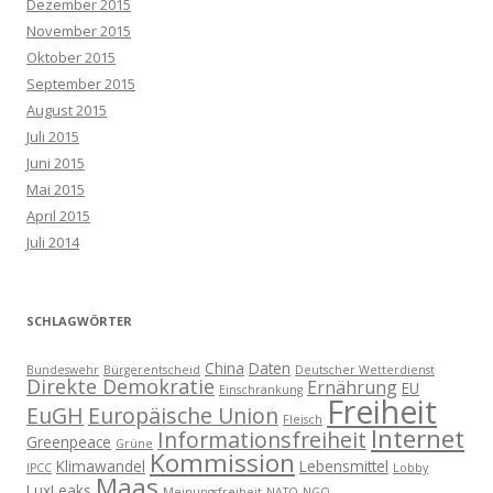
Dezember 2015
November 2015
Oktober 2015
September 2015
August 2015
Juli 2015
Juni 2015
Mai 2015
April 2015
Juli 2014
SCHLAGWÖRTER
China
Daten
Bundeswehr
Bürgerentscheid
Deutscher Wetterdienst
Direkte Demokratie
Ernährung
EU
Einschränkung
Freiheit
EuGH
Europäische Union
Fleisch
Internet
Informationsfreiheit
Greenpeace
Grüne
Kommission
Klimawandel
Lebensmittel
IPCC
Lobby
Maas
LuxLeaks
Meinungsfreiheit
NATO
NGO