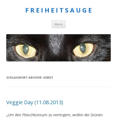
F R E I H E I T S A U G E
Springe
Menü
zum
Inhalt
SCHLAGWORT-ARCHIVE:
GEBOT
Veggie Day (11.08.2013)
„Um den Fleischkonsum zu verringern, wollen die Grünen