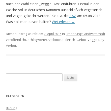
nach der Wahl einen „Veggie Day“ einführen. Einmal in der
Woche soll in deutschen Kantinen ausschließlich vegetarisch
und vegan gekocht werden.“ So u.a. die
FAZ
am 05.08.2013.
Was soll man davon halten?
Weiterlesen
→
Dieser Beitrag wurde am
7. April 2015
in
Ernährung/Landwirtschaft
veröffentlicht. Schlagworte:
Antibiotika
,
Fleisch
,
Gebot
,
Veggie Day
,
Verbot
.
S
u
c
h
KATEGORIEN
e
n
Bildung