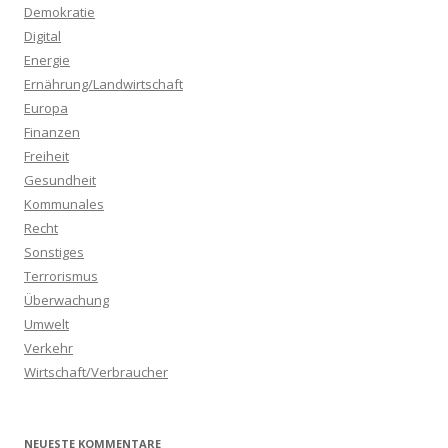
a
Demokratie
c
Digital
h
Energie
:
Ernährung/Landwirtschaft
Europa
Finanzen
Freiheit
Gesundheit
Kommunales
Recht
Sonstiges
Terrorismus
Überwachung
Umwelt
Verkehr
Wirtschaft/Verbraucher
NEUESTE KOMMENTARE