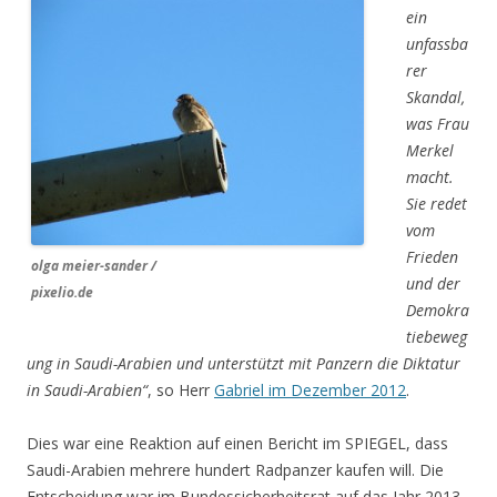
ein
unfassba
rer
Skandal,
was Frau
Merkel
macht.
Sie redet
vom
Frieden
olga meier-sander /
und der
pixelio.de
Demokra
tiebeweg
ung in Saudi-Arabien und unterstützt mit Panzern die Diktatur
in Saudi-Arabien“
, so Herr
Gabriel im Dezember 2012
.
Dies war eine Reaktion auf einen Bericht im SPIEGEL, dass
Saudi-Arabien mehrere hundert Radpanzer kaufen will. Die
Entscheidung war im Bundessicherheitsrat auf das Jahr 2013