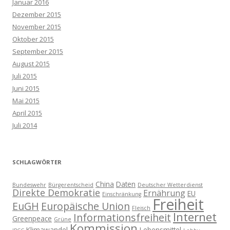
Januar 2016
Dezember 2015
November 2015
Oktober 2015
September 2015
August 2015
Juli 2015
Juni 2015
Mai 2015
April 2015
Juli 2014
SCHLAGWÖRTER
China
Daten
Bundeswehr
Bürgerentscheid
Deutscher Wetterdienst
Direkte Demokratie
Ernährung
EU
Einschränkung
Freiheit
EuGH
Europäische Union
Fleisch
Internet
Informationsfreiheit
Greenpeace
Grüne
Kommission
Klimawandel
Lebensmittel