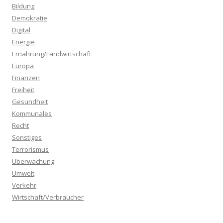
n
Bildung
a
Demokratie
c
Digital
h
Energie
:
Ernährung/Landwirtschaft
Europa
Finanzen
Freiheit
Gesundheit
Kommunales
Recht
Sonstiges
Terrorismus
Überwachung
Umwelt
Verkehr
Wirtschaft/Verbraucher