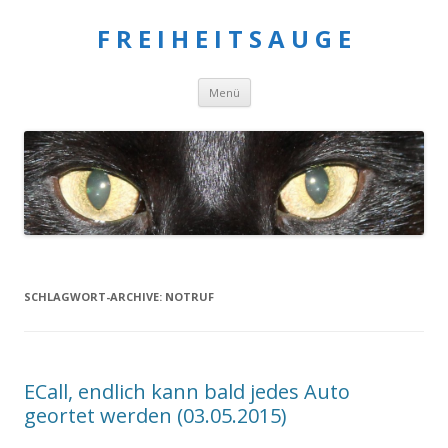
F R E I H E I T S A U G E
Springe
Menü
zum
Inhalt
SCHLAGWORT-ARCHIVE:
NOTRUF
ECall, endlich kann bald jedes Auto
geortet werden (03.05.2015)