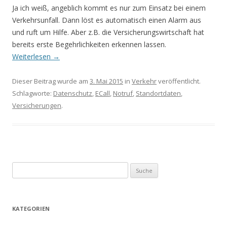
Ja ich weiß, angeblich kommt es nur zum Einsatz bei einem
Verkehrsunfall. Dann löst es automatisch einen Alarm aus
und ruft um Hilfe. Aber z.B. die Versicherungswirtschaft hat
bereits erste Begehrlichkeiten erkennen lassen.
Weiterlesen
→
Dieser Beitrag wurde am
3. Mai 2015
in
Verkehr
veröffentlicht.
Schlagworte:
Datenschutz
,
ECall
,
Notruf
,
Standortdaten
,
Versicherungen
.
S
u
c
h
KATEGORIEN
e