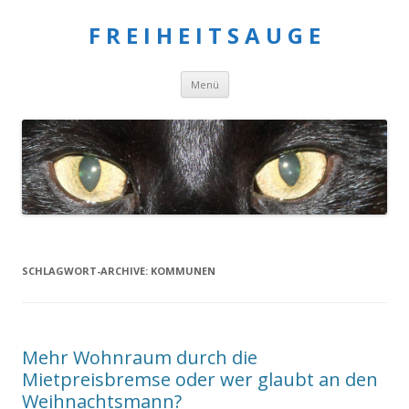
F R E I H E I T S A U G E
Springe
Menü
zum
Inhalt
SCHLAGWORT-ARCHIVE:
KOMMUNEN
Mehr Wohnraum durch die
Mietpreisbremse oder wer glaubt an den
Weihnachtsmann?