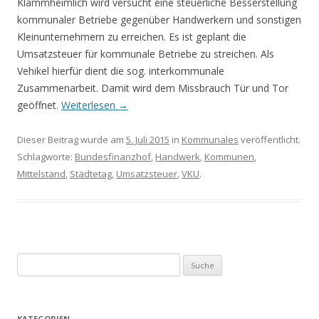
Klammheimlich wird versucht eine steuerliche Besserstellung
kommunaler Betriebe gegenüber Handwerkern und sonstigen
Kleinunternehmern zu erreichen. Es ist geplant die
Umsatzsteuer für kommunale Betriebe zu streichen. Als
Vehikel hierfür dient die sog. interkommunale
Zusammenarbeit. Damit wird dem Missbrauch Tür und Tor
geöffnet.
Weiterlesen
→
Dieser Beitrag wurde am
5. Juli 2015
in
Kommunales
veröffentlicht.
Schlagworte:
Bundesfinanzhof
,
Handwerk
,
Kommunen
,
Mittelstand
,
Städtetag
,
Umsatzsteuer
,
VKU
.
S
u
c
h
KATEGORIEN