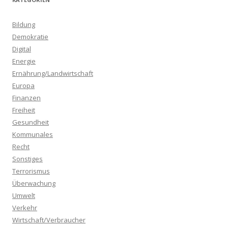
e
n
Bildung
a
Demokratie
c
Digital
h
Energie
:
Ernährung/Landwirtschaft
Europa
Finanzen
Freiheit
Gesundheit
Kommunales
Recht
Sonstiges
Terrorismus
Überwachung
Umwelt
Verkehr
Wirtschaft/Verbraucher