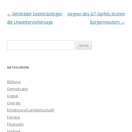
Beitrags-
←
Windräder beeinträchtigen
Gegner des G7-Gipfels drohen
Navigation
die Unwettervorhersage
Bürgermeistern
→
S
u
c
h
KATEGORIEN
e
n
Bildung
a
Demokratie
c
Digital
h
Energie
:
Ernährung/Landwirtschaft
Europa
Finanzen
Freiheit