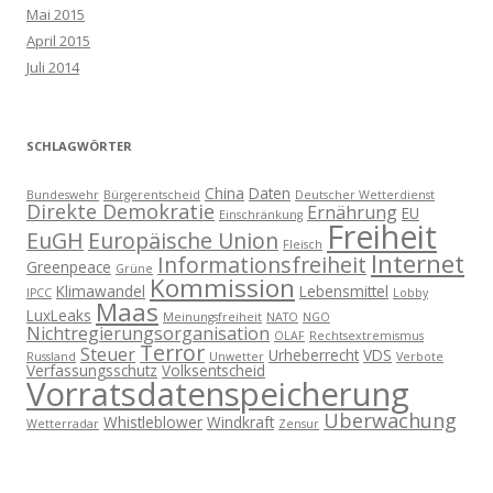
Mai 2015
April 2015
Juli 2014
SCHLAGWÖRTER
China
Daten
Bundeswehr
Bürgerentscheid
Deutscher Wetterdienst
Direkte Demokratie
Ernährung
EU
Einschränkung
Freiheit
EuGH
Europäische Union
Fleisch
Internet
Informationsfreiheit
Greenpeace
Grüne
Kommission
Klimawandel
Lebensmittel
IPCC
Lobby
Maas
LuxLeaks
Meinungsfreiheit
NATO
NGO
Nichtregierungsorganisation
OLAF
Rechtsextremismus
Terror
Steuer
Urheberrecht
VDS
Russland
Unwetter
Verbote
Verfassungsschutz
Volksentscheid
Vorratsdatenspeicherung
Überwachung
Whistleblower
Windkraft
Wetterradar
Zensur