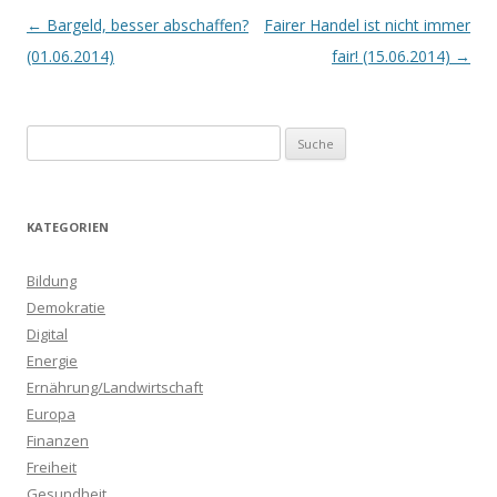
Beitrags-
←
Bargeld, besser abschaffen?
Fairer Handel ist nicht immer
Navigation
(01.06.2014)
fair! (15.06.2014)
→
S
u
c
h
KATEGORIEN
e
n
Bildung
a
Demokratie
c
Digital
h
Energie
:
Ernährung/Landwirtschaft
Europa
Finanzen
Freiheit
Gesundheit