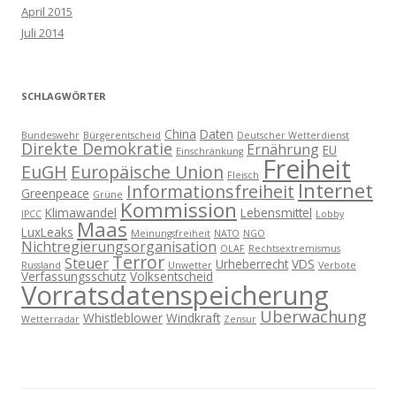
April 2015
Juli 2014
SCHLAGWÖRTER
China
Daten
Bundeswehr
Bürgerentscheid
Deutscher Wetterdienst
Direkte Demokratie
Ernährung
EU
Einschränkung
Freiheit
EuGH
Europäische Union
Fleisch
Internet
Informationsfreiheit
Greenpeace
Grüne
Kommission
Klimawandel
Lebensmittel
IPCC
Lobby
Maas
LuxLeaks
Meinungsfreiheit
NATO
NGO
Nichtregierungsorganisation
OLAF
Rechtsextremismus
Terror
Steuer
Urheberrecht
VDS
Russland
Unwetter
Verbote
Verfassungsschutz
Volksentscheid
Vorratsdatenspeicherung
Überwachung
Whistleblower
Windkraft
Wetterradar
Zensur