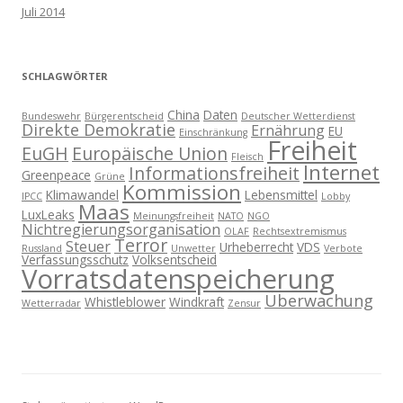
Juli 2014
SCHLAGWÖRTER
China
Daten
Bundeswehr
Bürgerentscheid
Deutscher Wetterdienst
Direkte Demokratie
Ernährung
EU
Einschränkung
Freiheit
EuGH
Europäische Union
Fleisch
Internet
Informationsfreiheit
Greenpeace
Grüne
Kommission
Klimawandel
Lebensmittel
IPCC
Lobby
Maas
LuxLeaks
Meinungsfreiheit
NATO
NGO
Nichtregierungsorganisation
OLAF
Rechtsextremismus
Terror
Steuer
Urheberrecht
VDS
Russland
Unwetter
Verbote
Verfassungsschutz
Volksentscheid
Vorratsdatenspeicherung
Überwachung
Whistleblower
Windkraft
Wetterradar
Zensur