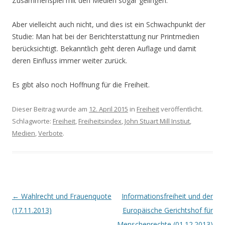
Zusammenspiel mit den Medien sogar gelingen.
Aber vielleicht auch nicht, und dies ist ein Schwachpunkt der
Studie: Man hat bei der Berichterstattung nur Printmedien
berücksichtigt. Bekanntlich geht deren Auflage und damit
deren Einfluss immer weiter zurück.
Es gibt also noch Hoffnung für die Freiheit.
Dieser Beitrag wurde am
12. April 2015
in
Freiheit
veröffentlicht.
Schlagworte:
Freiheit
,
Freiheitsindex
,
John Stuart Mill Instiut
,
Medien
,
Verbote
.
Beitrags-
←
Wahlrecht und Frauenquote
Informationsfreiheit und der
Navigation
(17.11.2013)
Europäische Gerichtshof für
Menschenrechte (01.12.2013)