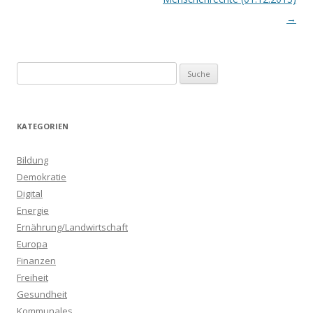
→
S
u
c
h
KATEGORIEN
e
n
Bildung
a
Demokratie
c
Digital
h
Energie
:
Ernährung/Landwirtschaft
Europa
Finanzen
Freiheit
Gesundheit
Kommunales