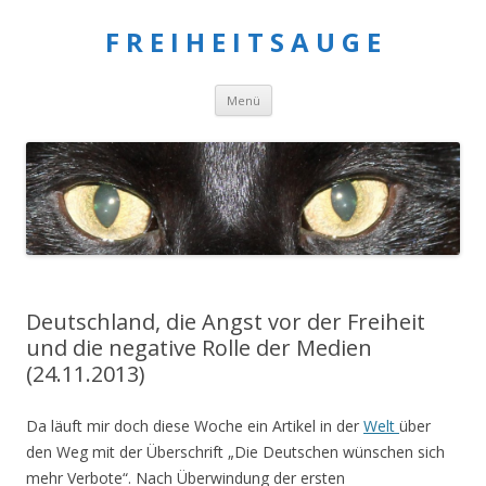
F R E I H E I T S A U G E
Springe
Menü
zum
Inhalt
Deutschland, die Angst vor der Freiheit
und die negative Rolle der Medien
(24.11.2013)
Da läuft mir doch diese Woche ein Artikel in der
Welt
über
den Weg mit der Überschrift „Die Deutschen wünschen sich
mehr Verbote“. Nach Überwindung der ersten