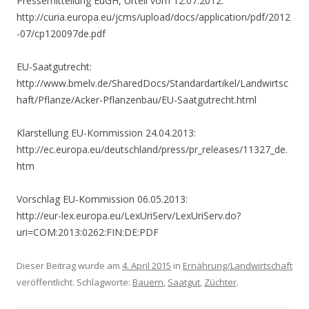
Pressemitteilung EuGH, Urteil vom 12.07.2012:
http://curia.europa.eu/jcms/upload/docs/application/pdf/2012
-07/cp120097de.pdf
EU-Saatgutrecht:
http://www.bmelv.de/SharedDocs/Standardartikel/Landwirtsc
haft/Pflanze/Acker-Pflanzenbau/EU-Saatgutrecht.html
Klarstellung EU-Kommission 24.04.2013:
http://ec.europa.eu/deutschland/press/pr_releases/11327_de.
htm
Vorschlag EU-Kommission 06.05.2013:
http://eur-lex.europa.eu/LexUriServ/LexUriServ.do?
uri=COM:2013:0262:FIN:DE:PDF
Dieser Beitrag wurde am
4. April 2015
in
Ernährung/Landwirtschaft
veröffentlicht. Schlagworte:
Bauern
,
Saatgut
,
Züchter
.