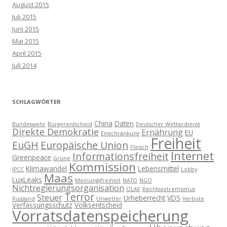
August 2015
Juli 2015
Juni 2015
Mai 2015
April 2015
Juli 2014
SCHLAGWÖRTER
China
Daten
Bundeswehr
Bürgerentscheid
Deutscher Wetterdienst
Direkte Demokratie
Ernährung
EU
Einschränkung
Freiheit
EuGH
Europäische Union
Fleisch
Internet
Informationsfreiheit
Greenpeace
Grüne
Kommission
Klimawandel
Lebensmittel
IPCC
Lobby
Maas
LuxLeaks
Meinungsfreiheit
NATO
NGO
Nichtregierungsorganisation
OLAF
Rechtsextremismus
Terror
Steuer
Urheberrecht
VDS
Russland
Unwetter
Verbote
Verfassungsschutz
Volksentscheid
Vorratsdatenspeicherung