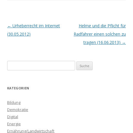
Beitrags-
←
Urheberrecht im Internet
Helme und die Pflicht für
Navigation
(30.05.2012)
Radfahrer einen solchen zu
tragen (16.06.2013)
→
S
u
c
h
KATEGORIEN
e
n
Bildung
a
Demokratie
c
Digital
h
Energie
:
Ernährung/Landwirtschaft