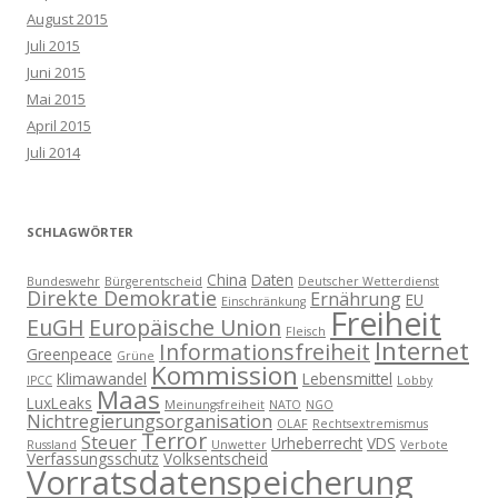
August 2015
Juli 2015
Juni 2015
Mai 2015
April 2015
Juli 2014
SCHLAGWÖRTER
China
Daten
Bundeswehr
Bürgerentscheid
Deutscher Wetterdienst
Direkte Demokratie
Ernährung
EU
Einschränkung
Freiheit
EuGH
Europäische Union
Fleisch
Internet
Informationsfreiheit
Greenpeace
Grüne
Kommission
Klimawandel
Lebensmittel
IPCC
Lobby
Maas
LuxLeaks
Meinungsfreiheit
NATO
NGO
Nichtregierungsorganisation
OLAF
Rechtsextremismus
Terror
Steuer
Urheberrecht
VDS
Russland
Unwetter
Verbote
Verfassungsschutz
Volksentscheid
Vorratsdatenspeicherung