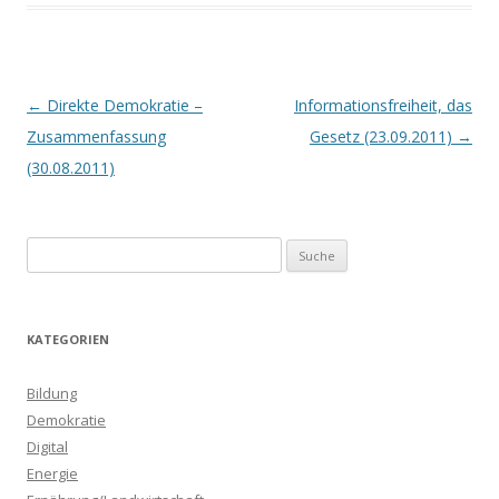
Beitrags-
←
Direkte Demokratie –
Informationsfreiheit, das
Navigation
Zusammenfassung
Gesetz (23.09.2011)
→
(30.08.2011)
S
u
c
h
KATEGORIEN
e
n
Bildung
a
Demokratie
c
Digital
h
Energie
: