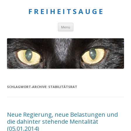
F R E I H E I T S A U G E
Springe
Menü
zum
Inhalt
SCHLAGWORT-ARCHIVE:
STABILITÄTSRAT
Neue Regierung, neue Belastungen und
die dahinter stehende Mentalität
(05.01.2014)