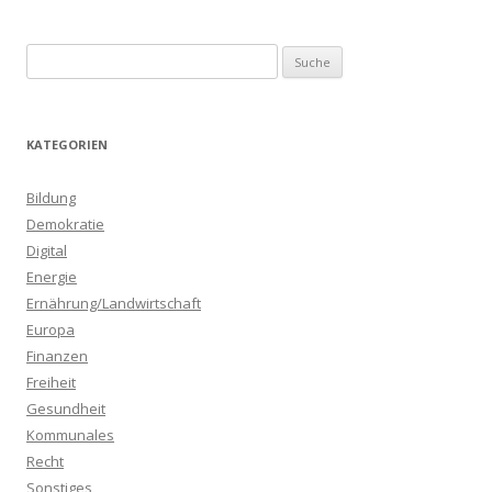
S
u
c
h
KATEGORIEN
e
n
Bildung
a
Demokratie
c
Digital
h
Energie
:
Ernährung/Landwirtschaft
Europa
Finanzen
Freiheit
Gesundheit
Kommunales
Recht
Sonstiges