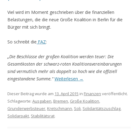
Viel wird im Moment geschrieben über die finanziellen
Belastungen, die die neue Große Koalition in Berlin für die
Bürger mit sich bringt.
So schreibt die
FAZ
:
„Die Beschlüsse der großen Koalition werden teuer: Die
Gesamtkosten der schwarz-roten Koalitionsvereinbarungen
sind vermutlich mehr als doppelt so hoch wie die offiziell
eingestandene Summe.“
Weiterlesen
→
Dieser Beitrag wurde am
13. April 2015
in
Finanzen
veröffentlicht.
Schlagworte:
Ausgaben
,
Bremen
,
Große Koalition
,
Grunderwerbsteuer
,
Kretschmann
,
Soli
,
Solidaritätszuschlag
,
Solidarpakt
,
Stabilitätsrat
.