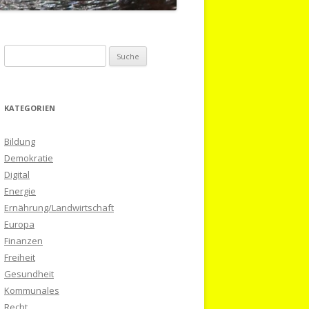
S
u
c
h
KATEGORIEN
e
n
Bildung
a
Demokratie
c
Digital
h
Energie
:
Ernährung/Landwirtschaft
Europa
Finanzen
Freiheit
Gesundheit
Kommunales
Recht