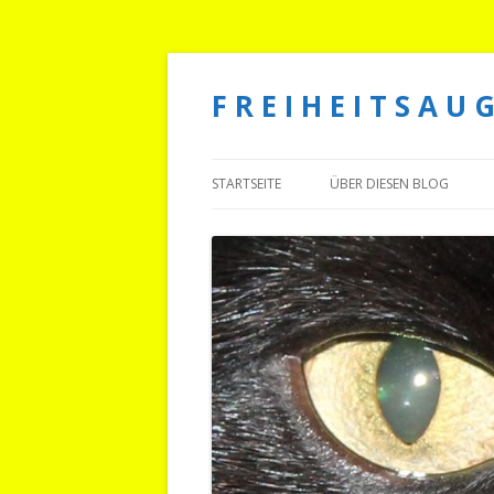
F R E I H E I T S A U G
STARTSEITE
ÜBER DIESEN BLOG