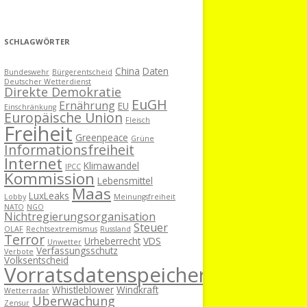
SCHLAGWÖRTER
China
Daten
Bundeswehr
Bürgerentscheid
Deutscher Wetterdienst
Direkte Demokratie
EuGH
Ernährung
EU
Einschränkung
Europäische Union
Fleisch
Freiheit
Greenpeace
Grüne
Informationsfreiheit
Internet
Klimawandel
IPCC
Kommission
Lebensmittel
Maas
LuxLeaks
Lobby
Meinungsfreiheit
NATO
NGO
Nichtregierungsorganisation
Steuer
OLAF
Rechtsextremismus
Russland
Terror
Urheberrecht
VDS
Unwetter
Verfassungsschutz
Verbote
Volksentscheid
Vorratsdatenspeicherung
Whistleblower
Windkraft
Wetterradar
Überwachung
Zensur