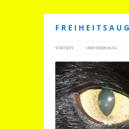
F R E I H E I T S A U G
STARTSEITE
ÜBER DIESEN BLOG