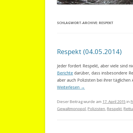
SCHLAGWORT-ARCHIVE:
RESPEKT
Respekt (04.05.2014)
Jeder fordert Respekt, aber viele sind n
Berichte
darüber, dass insbesondere Ret
aber auch Polizisten bei ihrer täglichen
Weiterlesen
→
Dieser Beitrag wurde am
17. April 2015
in
F
Gewaltmonopol
,
Polizisten
,
Respekt
,
Rett