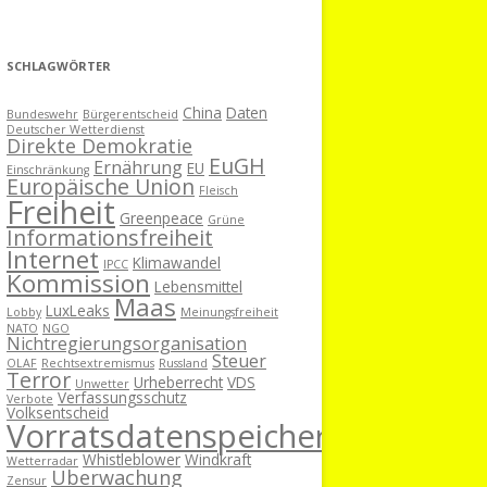
SCHLAGWÖRTER
China
Daten
Bundeswehr
Bürgerentscheid
Deutscher Wetterdienst
Direkte Demokratie
EuGH
Ernährung
EU
Einschränkung
Europäische Union
Fleisch
Freiheit
Greenpeace
Grüne
Informationsfreiheit
Internet
Klimawandel
IPCC
Kommission
Lebensmittel
Maas
LuxLeaks
Lobby
Meinungsfreiheit
NATO
NGO
Nichtregierungsorganisation
Steuer
OLAF
Rechtsextremismus
Russland
Terror
Urheberrecht
VDS
Unwetter
Verfassungsschutz
Verbote
Volksentscheid
Vorratsdatenspeicherung
Whistleblower
Windkraft
Wetterradar
Überwachung
Zensur