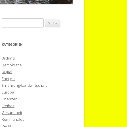
S
u
c
h
KATEGORIEN
e
n
Bildung
a
Demokratie
c
Digital
h
Energie
:
Ernährung/Landwirtschaft
Europa
Finanzen
Freiheit
Gesundheit
Kommunales
Recht