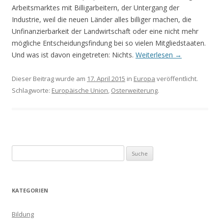
Arbeitsmarktes mit Billigarbeitern, der Untergang der
Industrie, weil die neuen Länder alles billiger machen, die
Unfinanzierbarkeit der Landwirtschaft oder eine nicht mehr
mögliche Entscheidungsfindung bei so vielen Mitgliedstaaten.
Und was ist davon eingetreten: Nichts.
Weiterlesen
→
Dieser Beitrag wurde am
17. April 2015
in
Europa
veröffentlicht.
Schlagworte:
Europäische Union
,
Osterweiterung
.
S
u
c
h
KATEGORIEN
e
n
Bildung