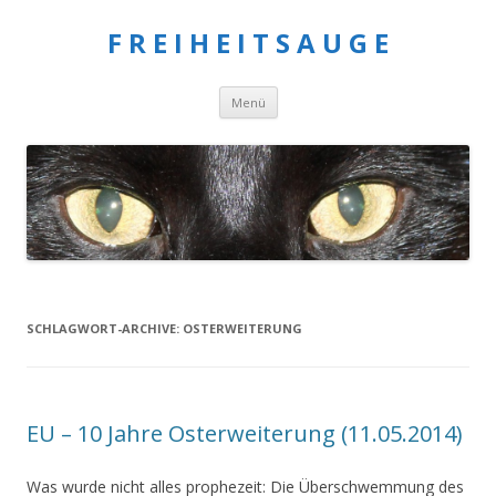
F R E I H E I T S A U G E
Springe
Menü
zum
Inhalt
SCHLAGWORT-ARCHIVE:
OSTERWEITERUNG
EU – 10 Jahre Osterweiterung (11.05.2014)
Was wurde nicht alles prophezeit: Die Überschwemmung des