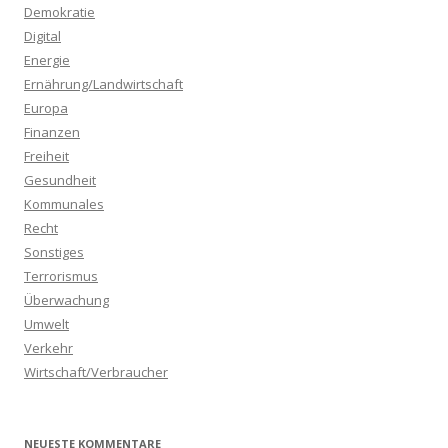
a
Demokratie
c
Digital
h
Energie
:
Ernährung/Landwirtschaft
Europa
Finanzen
Freiheit
Gesundheit
Kommunales
Recht
Sonstiges
Terrorismus
Überwachung
Umwelt
Verkehr
Wirtschaft/Verbraucher
NEUESTE KOMMENTARE