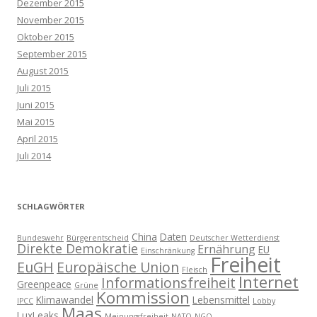
Dezember 2015
November 2015
Oktober 2015
September 2015
August 2015
Juli 2015
Juni 2015
Mai 2015
April 2015
Juli 2014
SCHLAGWÖRTER
China
Daten
Bundeswehr
Bürgerentscheid
Deutscher Wetterdienst
Direkte Demokratie
Ernährung
EU
Einschränkung
Freiheit
EuGH
Europäische Union
Fleisch
Internet
Informationsfreiheit
Greenpeace
Grüne
Kommission
Klimawandel
Lebensmittel
IPCC
Lobby
Maas
LuxLeaks
Meinungsfreiheit
NATO
NGO