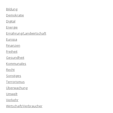
e
n
Bildung
a
Demokratie
c
Digital
h
Energie
:
Ernährung/Landwirtschaft
Europa
Finanzen
Freiheit
Gesundheit
Kommunales
Recht
Sonstiges
Terrorismus
Überwachung
Umwelt
Verkehr
Wirtschaft/Verbraucher