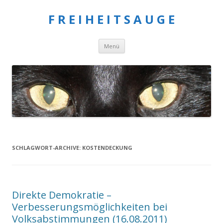
F R E I H E I T S A U G E
Springe
Menü
zum
Inhalt
SCHLAGWORT-ARCHIVE:
KOSTENDECKUNG
Direkte Demokratie –
Verbesserungsmöglichkeiten bei
Volksabstimmungen (16.08.2011)