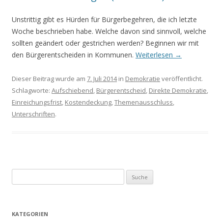
Unstrittig gibt es Hürden für Bürgerbegehren, die ich letzte
Woche beschrieben habe. Welche davon sind sinnvoll, welche
sollten geändert oder gestrichen werden? Beginnen wir mit
den Bürgerentscheiden in Kommunen.
Weiterlesen
→
Dieser Beitrag wurde am
7. Juli 2014
in
Demokratie
veröffentlicht.
Schlagworte:
Aufschiebend
,
Bürgerentscheid
,
Direkte Demokratie
,
Einreichungsfrist
,
Kostendeckung
,
Themenausschluss
,
Unterschriften
.
S
u
c
h
KATEGORIEN