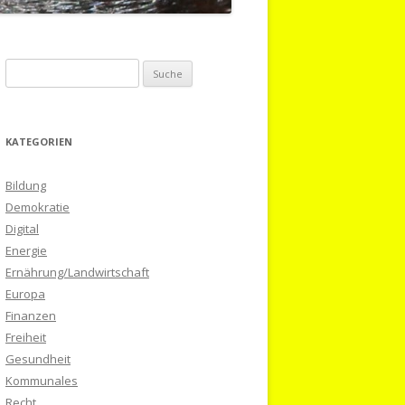
S
u
c
h
KATEGORIEN
e
n
Bildung
a
Demokratie
c
Digital
h
Energie
:
Ernährung/Landwirtschaft
Europa
Finanzen
Freiheit
Gesundheit
Kommunales
Recht