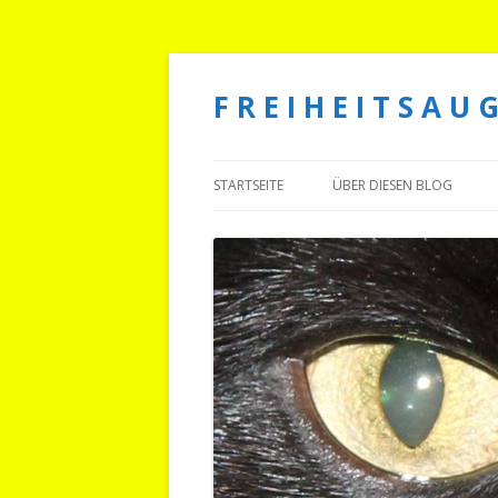
F R E I H E I T S A U G
STARTSEITE
ÜBER DIESEN BLOG