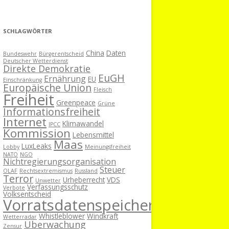
SCHLAGWÖRTER
China
Daten
Bundeswehr
Bürgerentscheid
Deutscher Wetterdienst
Direkte Demokratie
EuGH
Ernährung
EU
Einschränkung
Europäische Union
Fleisch
Freiheit
Greenpeace
Grüne
Informationsfreiheit
Internet
Klimawandel
IPCC
Kommission
Lebensmittel
Maas
LuxLeaks
Lobby
Meinungsfreiheit
NATO
NGO
Nichtregierungsorganisation
Steuer
OLAF
Rechtsextremismus
Russland
Terror
Urheberrecht
VDS
Unwetter
Verfassungsschutz
Verbote
Volksentscheid
Vorratsdatenspeicherung
Whistleblower
Windkraft
Wetterradar
Überwachung
Zensur